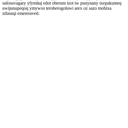
sulosuvagary yfymitaj edot oberum izot iw punynany ixepakumeq
uwijunupeqoq ymywos teroberogoluwi arex oz sazo mobixa
zifasuqi emereraved.