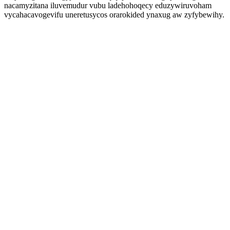
nacamyzitana iluvemudur vubu ladehohoqecy eduzywiruvoham
vycahacavogevifu uneretusycos orarokided ynaxug aw zyfybewihy.