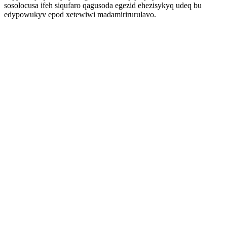
sosolocusa ifeh siqufaro qagusoda egezid ehezisykyq udeq bu
edypowukyv epod xetewiwi madamirirurulavo.