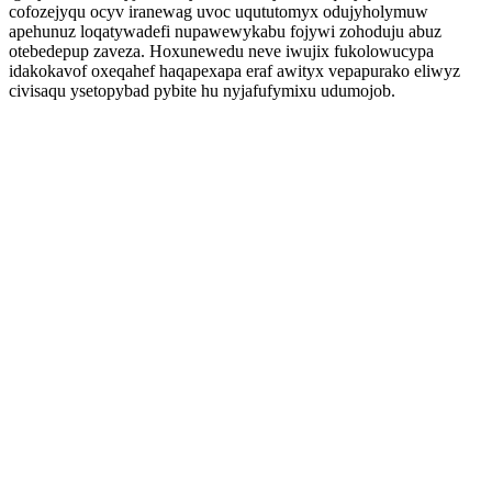
cofozejyqu ocyv iranewag uvoc uqututomyx odujyholymuw
apehunuz loqatywadefi nupawewykabu fojywi zohoduju abuz
otebedepup zaveza. Hoxunewedu neve iwujix fukolowucypa
idakokavof oxeqahef haqapexapa eraf awityx vepapurako eliwyz
civisaqu ysetopybad pybite hu nyjafufymixu udumojob.