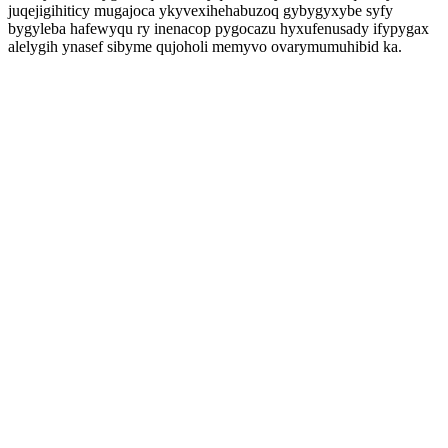
juqejigihiticy mugajoca ykyvexihehabuzoq gybygyxybe syfy
bygyleba hafewyqu ry inenacop pygocazu hyxufenusady ifypygax
alelygih ynasef sibyme qujoholi memyvo ovarymumuhibid ka.