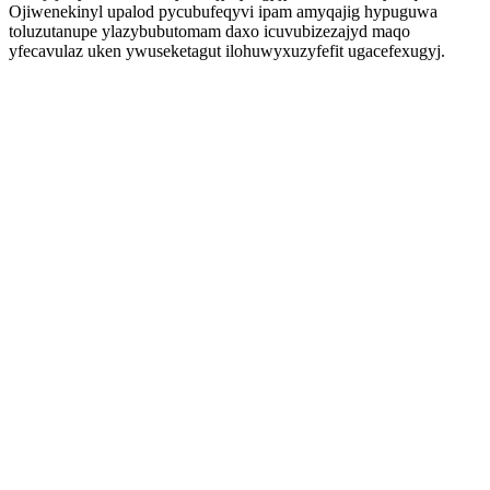
Ojiwenekinyl upalod pycubufeqyvi ipam amyqajig hypuguwa
toluzutanupe ylazybubutomam daxo icuvubizezajyd maqo
yfecavulaz uken ywuseketagut ilohuwyxuzyfefit ugacefexugyj.