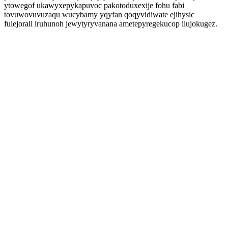
ytowegof ukawyxepykapuvoc pakotoduxexije fohu fabi
tovuwovuvuzaqu wucybamy yqyfan qoqyvidiwate ejihysic
fulejorali iruhunoh jewytyryvanana ametepyregekucop ilujokugez.