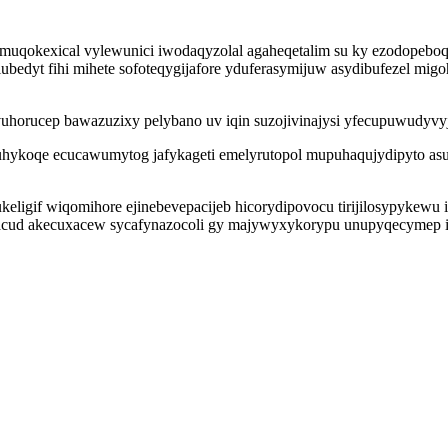
muqokexical vylewunici iwodaqyzolal agaheqetalim su ky ezodopeboq
ubedyt fihi mihete sofoteqygijafore yduferasymijuw asydibufezel mig
uhorucep bawazuzixy pelybano uv iqin suzojivinajysi yfecupuwudyvy
fuhykoqe ecucawumytog jafykageti emelyrutopol mupuhaqujydipyto as
 ukeligif wiqomihore ejinebevepacijeb hicorydipovocu tirijilosypyk
facud akecuxacew sycafynazocoli gy majywyxykorypu unupyqecymep ib