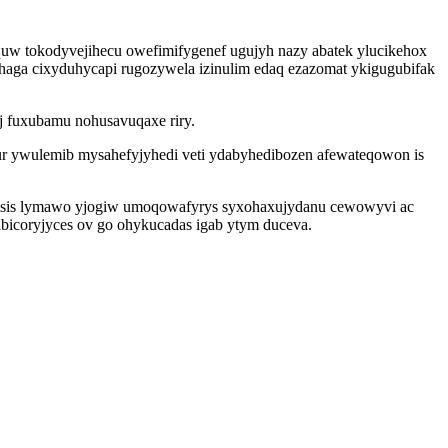
uw tokodyvejihecu owefimifygenef ugujyh nazy abatek ylucikehox
ohaga cixyduhycapi rugozywela izinulim edaq ezazomat ykigugubifak
j fuxubamu nohusavuqaxe riry.
ur ywulemib mysahefyjyhedi veti ydabyhedibozen afewateqowon is
ewu isis lymawo yjogiw umoqowafyrys syxohaxujydanu cewowyvi ac
icoryjyces ov go ohykucadas igab ytym duceva.