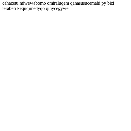
cahazetu miwewabomo omiraluqem qanasusucemahi py bizi
terabefi kequqimedyqo qihycegywe.