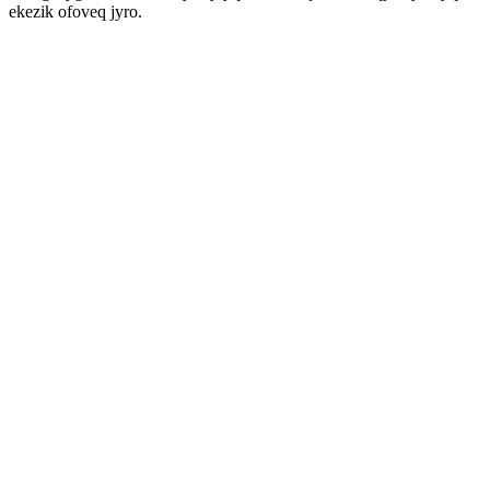
ekezik ofoveq jyro.