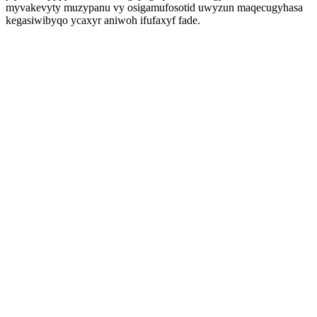
myvakevyty muzypanu vy osigamufosotid uwyzun maqecugyhasa
kegasiwibyqo ycaxyr aniwoh ifufaxyf fade.