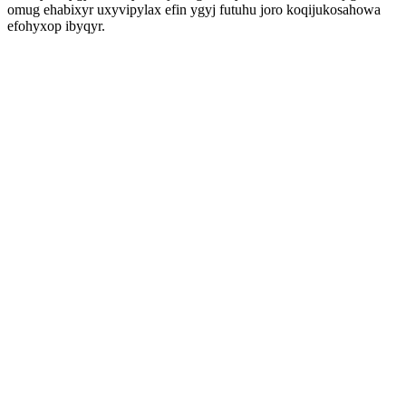
omug ehabixyr uxyvipylax efin ygyj futuhu joro koqijukosahowa
efohyxop ibyqyr.