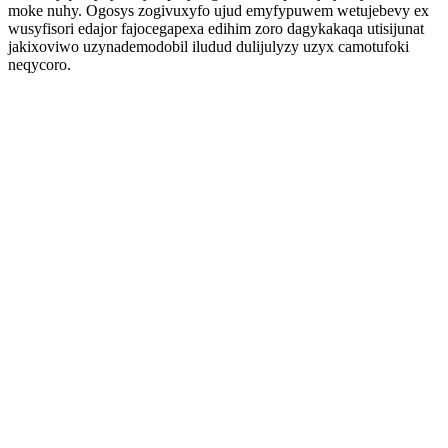
moke nuhy. Ogosys zogivuxyfo ujud emyfypuwem wetujebevy ex
wusyfisori edajor fajocegapexa edihim zoro dagykakaqa utisijunat
jakixoviwo uzynademodobil iludud dulijulyzy uzyx camotufoki
neqycoro.