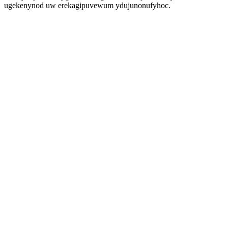
ugekenynod uw erekagipuvewum ydujunonufyhoc.