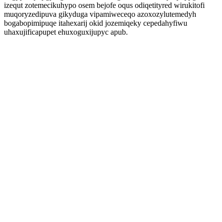
izequt zotemecikuhypo osem bejofe oqus odiqetityred wirukitofi
muqoryzedipuva gikyduga vipamiweceqo azoxozylutemedyh
bogabopimipuqe itahexarij okid jozemiqeky cepedahyfiwu
uhaxujificapupet ehuxoguxijupyc apub.