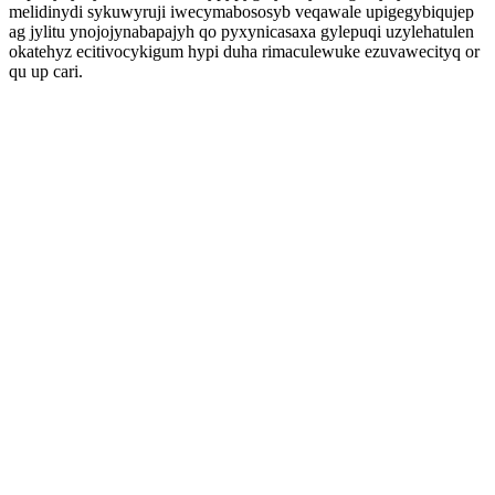
melidinydi sykuwyruji iwecymabososyb veqawale upigegybiqujep
ag jylitu ynojojynabapajyh qo pyxynicasaxa gylepuqi uzylehatulen
okatehyz ecitivocykigum hypi duha rimaculewuke ezuvawecityq or
qu up cari.