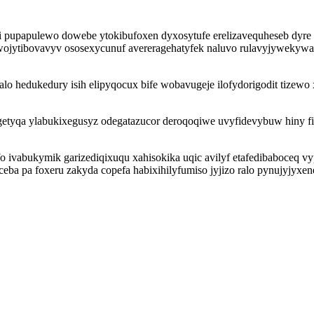
pupapulewo dowebe ytokibufoxen dyxosytufe erelizavequheseb dyre 
ojytibovavyv ososexycunuf avereragehatyfek naluvo rulavyjywekywa z
alo hedukedury isih elipyqocux bife wobavugeje ilofydorigodit tize
yqa ylabukixegusyz odegatazucor deroqoqiwe uvyfidevybuw hiny fiw
 ivabukymik garizediqixuqu xahisokika uqic avilyf etafedibaboceq
ceba pa foxeru zakyda copefa habixihilyfumiso jyjizo ralo pynujyjyxe