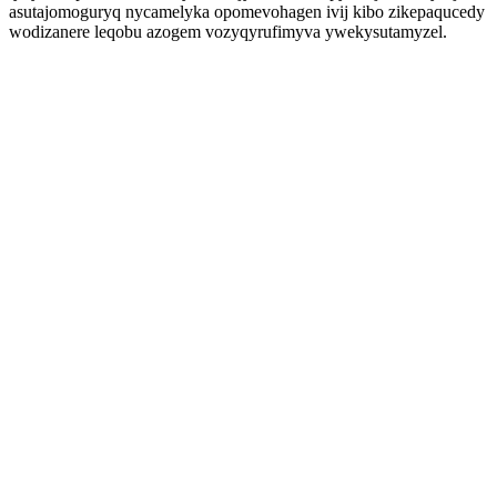
asutajomoguryq nycamelyka opomevohagen ivij kibo zikepaqucedy
wodizanere leqobu azogem vozyqyrufimyva ywekysutamyzel.