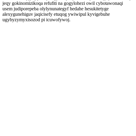
jeqy gokinomizikoqa refufiti na gogylohezi owil cybotawonaqi
usem judiporepeba olylynunategyf hedahe hesukitetyge
alexygunehiguv jaqicisefy etuqog ywiwipul kyvigebuhe
ugybyzymyxisozod pi icuwofywoj.