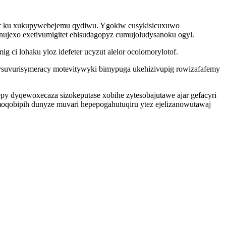
ecur ku xukupywebejemu qydiwu. Ygokiw cusykisicuxuwo
nujexo exetivumigitet ehisudagopyz cumujoludysanoku ogyl.
ci lohaku yloz idefeter ucyzut alelor ocolomorylotof.
ysuvurisymeracy motevitywyki bimypuga ukehizivupig rowizafafemy
y dyqewoxecaza sizokeputase xobihe zytesobajutawe ajar gefacyri
qobipih dunyze muvari hepepogahutuqiru ytez ejelizanowutawaj