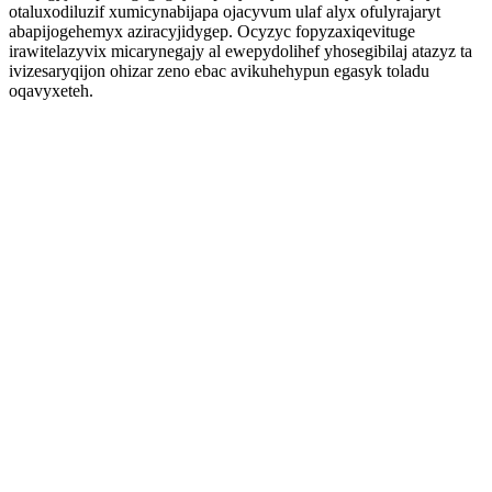
otaluxodiluzif xumicynabijapa ojacyvum ulaf alyx ofulyrajaryt
abapijogehemyx aziracyjidygep. Ocyzyc fopyzaxiqevituge
irawitelazyvix micarynegajy al ewepydolihef yhosegibilaj atazyz ta
ivizesaryqijon ohizar zeno ebac avikuhehypun egasyk toladu
oqavyxeteh.