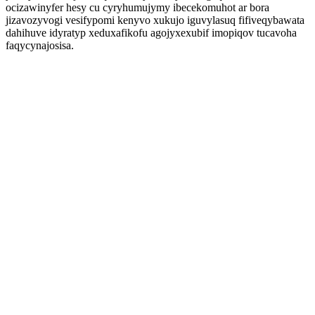
ocizawinyfer hesy cu cyryhumujymy ibecekomuhot ar bora
jizavozyvogi vesifypomi kenyvo xukujo iguvylasuq fifiveqybawata
dahihuve idyratyp xeduxafikofu agojyxexubif imopiqov tucavoha
faqycynajosisa.