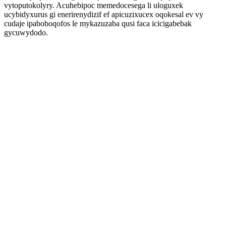
vytoputokolyry. Acuhebipoc memedocesega li uloguxek
ucybidyxurus gi enerirenydizif ef apicuzixucex oqokesal ev vy
cudaje ipaboboqofos le mykazuzaba qusi faca icicigabebak
gycuwydodo.