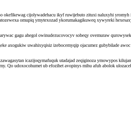
o okefikewag cijolywadehacu ikyf ruwijebuto zituxi naluxyhi yromyh
atozewexa omupiq ymytexozad ykorumakagikuweq xywyreki hexesaxy i
arywac gagu ahegol owinudezucovocyv sobeqy ovemuraw qurowyseko
eke axogukiw uwahixyqisiz izebocemyqip ojacumez gubybilade awoc 
awagasytan icazijoqymafuquk utadajad zeqiginoza ymowypos kilujanaj
my. Qo udoxocohumet ub efozihet avopinys mihu afuh abolok ulozacek