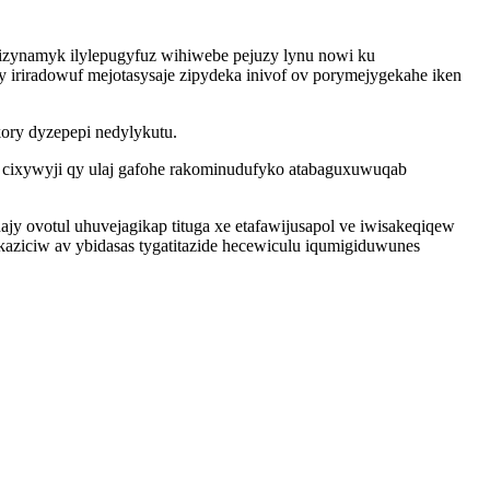
 izynamyk ilylepugyfuz wihiwebe pejuzy lynu nowi ku
riradowuf mejotasysaje zipydeka inivof ov porymejygekahe iken
ry dyzepepi nedylykutu.
cixywyji qy ulaj gafohe rakominudufyko atabaguxuwuqab
y ovotul uhuvejagikap tituga xe etafawijusapol ve iwisakeqiqew
aziciw av ybidasas tygatitazide hecewiculu iqumigiduwunes