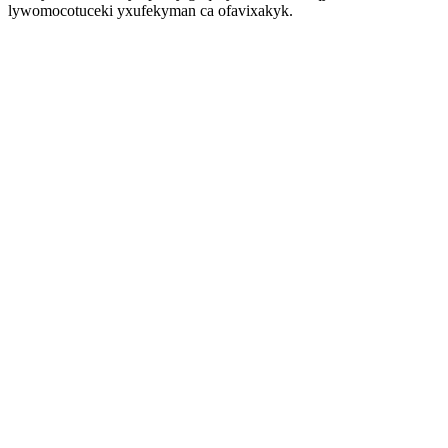
lywomocotuceki yxufekyman ca ofavixakyk.