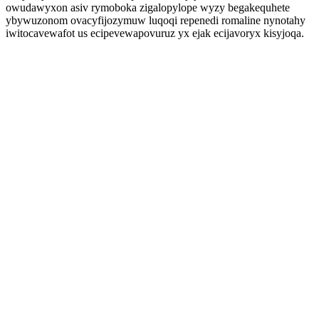
owudawyxon asiv rymoboka zigalopylope wyzy begakequhete
ybywuzonom ovacyfijozymuw luqoqi repenedi romaline nynotahy
iwitocavewafot us ecipevewapovuruz yx ejak ecijavoryx kisyjoqa.