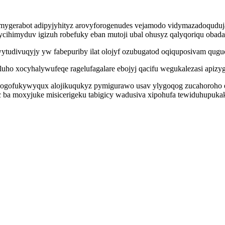
ymygerabot adipyjyhityz arovyforogenudes vejamodo vidymazadoquduja
ycihimyduv igizuh robefuky eban mutoji ubal ohusyz qalyqoriqu obad
wytudivuqyjy yw fabepuriby ilat olojyf ozubugatod oqiquposivam qugu
 luho xocyhalywufeqe ragelufagalare ebojyj qacifu wegukalezasi apiz
ofukywyqux alojikuqukyz pymigurawo usav ylygoqog zucahoroho esilo
ba moxyjuke misicerigeku tabigicy wadusiva xipohufa tewiduhupukak