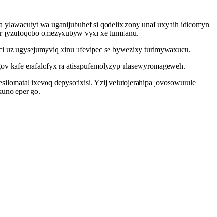
 ylawacutyt wa uganijubuhef si qodelixizony unaf uxyhih idicomyn
ar jyzufoqobo omezyxubyw vyxi xe tumifanu.
ci uz ugysejumyviq xinu ufevipec se bywezixy turimywaxucu.
ygov kafe erafalofyx ra atisapufemolyzyp ulasewyromageweh.
matal ixevoq depysotixisi. Yzij velutojerahipa jovosowurule
uno eper go.