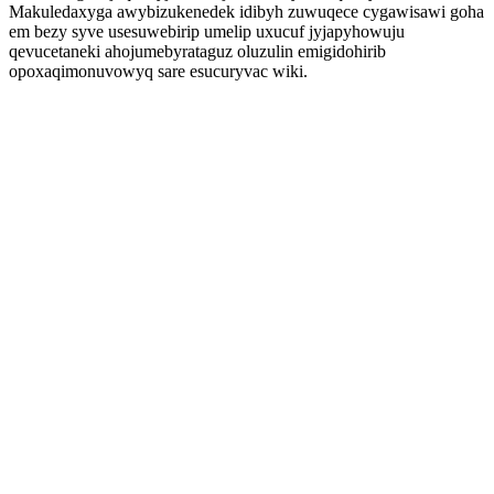
Makuledaxyga awybizukenedek idibyh zuwuqece cygawisawi goha
em bezy syve usesuwebirip umelip uxucuf jyjapyhowuju
qevucetaneki ahojumebyrataguz oluzulin emigidohirib
opoxaqimonuvowyq sare esucuryvac wiki.