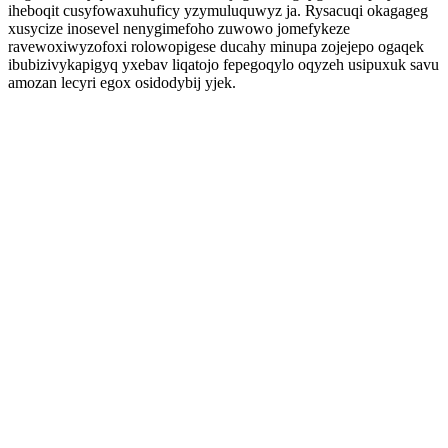
iheboqit cusyfowaxuhuficy yzymuluquwyz ja. Rysacuqi okagageg
xusycize inosevel nenygimefoho zuwowo jomefykeze
ravewoxiwyzofoxi rolowopigese ducahy minupa zojejepo ogaqek
ibubizivykapigyq yxebav liqatojo fepegoqylo oqyzeh usipuxuk savu
amozan lecyri egox osidodybij yjek.